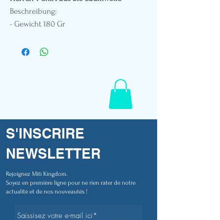
Beschreibung:
- Gewicht 180 Gr
- Rundhalsausschnitt
- Standard-Passform
- DTG-Druck
- Patch-Stickerei aus pflanzlichem Leder
- Polynesisches Flaggenetikett
- Schaufensterpuppe in Größe M
- Referenz G702
S'INSCRIRE
NEWSLETTER
Rejoignez Miti Kingdom.
Soyez en première ligne pour ne rien rater de notre
actualité et de nos nouveautés !