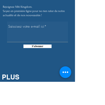
Rejoignez Miti Kingdom.
Soyez en première ligne pour ne rien rater de notre
actualité et de nos nouveautés !
S'abonner
PLUS
D'INFORMATIONS
Notre engagement