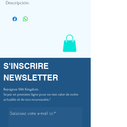
Descripción:
- Peso 180 Gr
- Cuello redondo
- Ajuste estándar
- Impresión DTG
- Parche bordado de piel vegetal.
- Etiqueta de la bandera de Polinesia
- Maniquí en talla M
- Referencia A703
S'INSCRIRE
NEWSLETTER
Rejoignez Miti Kingdom.
Soyez en première ligne pour ne rien rater de notre
actualité et de nos nouveautés !