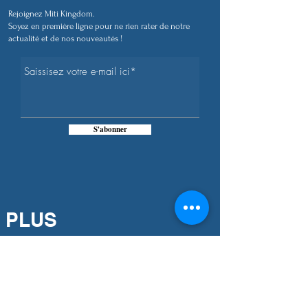
Rejoignez Miti Kingdom.
Soyez en première ligne pour ne rien rater de notre
actualité et de nos nouveautés !
S'abonner
PLUS
D'INFORMATIONS
Notre engagement