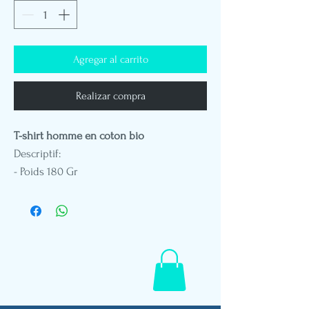
Agregar al carrito
Realizar compra
T-shirt homme en coton bio
Descriptif:
- Poids 180 Gr
- Col rond
- Coupe standard
- Impression DTG
- Broderie patch cuir végétal
- Etiquette drapeau Polynésien
- Mannequin en taille M