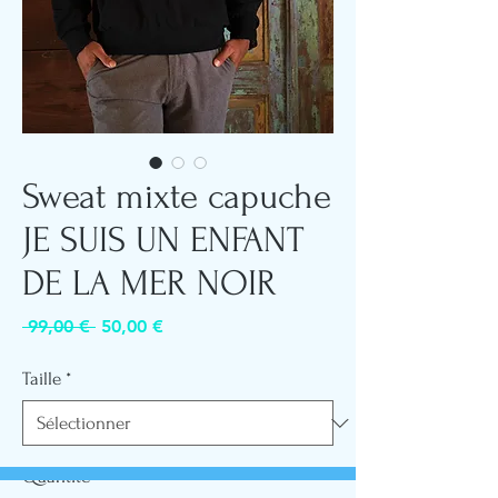
Sweat mixte capuche
JE SUIS UN ENFANT
DE LA MER NOIR
Prix
Prix
 99,00 € 
50,00 €
original
promotionnel
Taille
*
Quantité
*