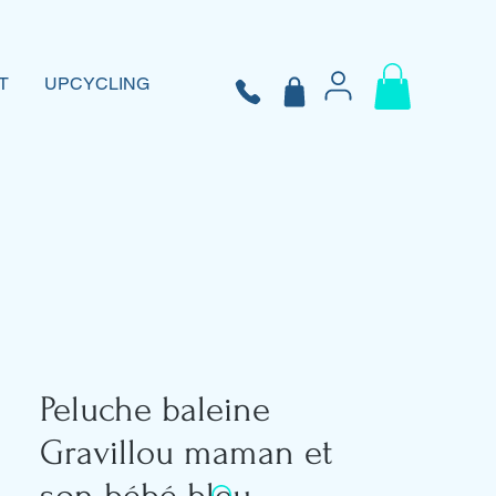
T
UPCYCLING
Peluche baleine
Gravillou maman et
son bébé bleu