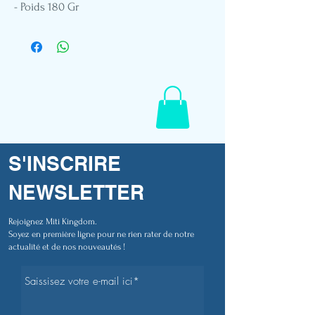
- Poids 180 Gr
- Col rond
- Coupe standard
- Impression DTG
- Broderie patch cuir végétal
- Etiquette drapeau Polynésien
- Mannequin en taille M
- Référence E703
S'INSCRIRE
NEWSLETTER
Rejoignez Miti Kingdom.
Soyez en première ligne pour ne rien rater de notre
actualité et de nos nouveautés !