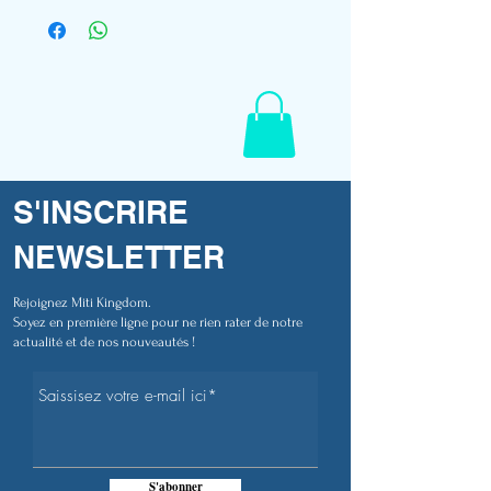
- Coupe standard
- Impression DTG
- Broderie patch cuir végétal
- Etiquette drapeau Polynésien
- Mannequin en taille M
- Référence E701
S'INSCRIRE
NEWSLETTER
Rejoignez Miti Kingdom.
Soyez en première ligne pour ne rien rater de notre
actualité et de nos nouveautés !
S'abonner