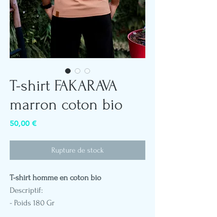
T-shirt FAKARAVA
marron coton bio
Prix
50,00 €
Rupture de stock
T-shirt homme en coton bio
Descriptif:
- Poids 180 Gr
- Col rond