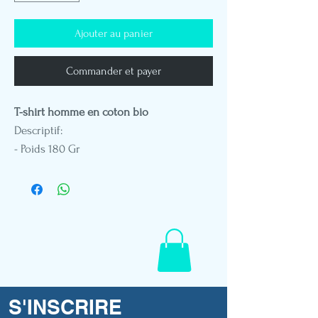
Ajouter au panier
Commander et payer
T-shirt homme en coton bio
Descriptif:
- Poids 180 Gr
- Col rond
- Coupe standard
- Impression DTG
- Broderie patch cuir végétal
- Etiquette drapeau Polynésien
- Mannequin en taille L
S'INSCRIRE