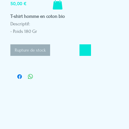
Prix
50,00 €
T-shirt homme en coton bio
Descriptif:
- Poids 180 Gr
- Col rond
- Coupe standard
Rupture de stock
- Impression DTG
- Broderie patch cuir végétal
- Etiquette drapeau Polynésien
- Mannequin en taille M
- Référence A703