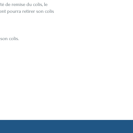
é de remise du colis, le
nt pourra retirer son colis
son colis.