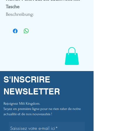
Tasche
Beschreibung:
- Gewicht 180 Gr
- Rundhalsausschnitt
- Standard-Passform
- Stickerei
- Patch-Stickerei aus pflanzlichem Leder
- Polynesisches Flaggenetikett
- Schaufensterpuppe in Größe M
- Referenz M702
S'INSCRIRE
NEWSLETTER
Rejoignez Miti Kingdom.
Soyez en première ligne pour ne rien rater de notre
actualité et de nos nouveautés !