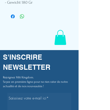
- Gewicht 180 Gr
- Rundhalsausschnitt
- Standard-Passform
- Patch-Stickerei aus pflanzlichem Leder
- Polynesisches Flaggenetikett
- Schaufensterpuppe in Größe M
- Referenz F702
S'INSCRIRE
NEWSLETTER
Rejoignez Miti Kingdom.
Soyez en première ligne pour ne rien rater de notre
actualité et de nos nouveautés !