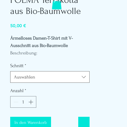
aus Bio-Baumwolle
Preis
50,00 €
Ärmelloses Damen-T-Shirt mit V-
Ausschnitt aus Bio-Baumwolle
Beschreibung:
- Gewicht 140 Gr
Schnitt
*
- V-Ausschnitt
- Ärmellos
Auswählen
- Logo-Patch aus pflanzlichem Leder auf
der Rückseite der Schulter
Anzahl
*
- Flüssige Baumwolle
- Polynesisches Flaggenetikett
- Schaufensterpuppe in Größe S
- Referenz A782
In den Warenkorb