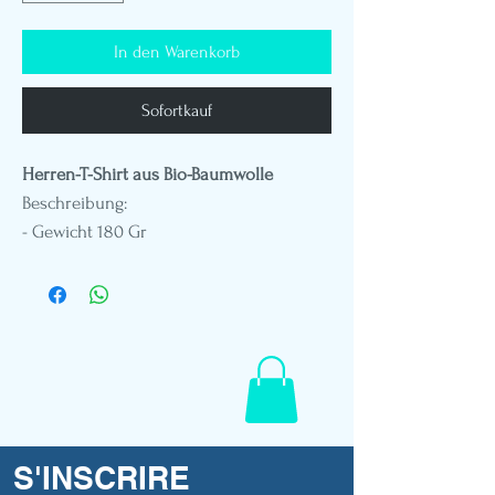
In den Warenkorb
Sofortkauf
Herren-T-Shirt aus Bio-Baumwolle
Beschreibung:
- Gewicht 180 Gr
- Rundhalsausschnitt
- Standard-Passform
- DTG-Druck
- Patch-Stickerei aus pflanzlichem Leder
- Polynesisches Flaggenetikett
- Schaufensterpuppe in Größe L
S'INSCRIRE