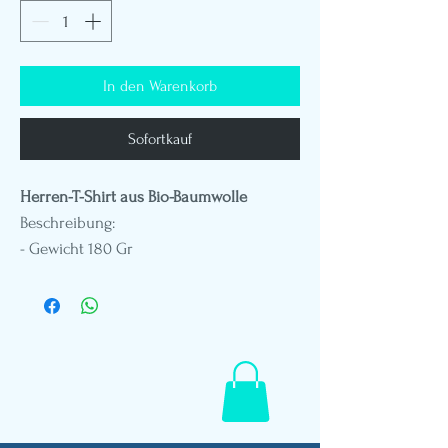
In den Warenkorb
Sofortkauf
Herren-T-Shirt aus Bio-Baumwolle
Beschreibung:
- Gewicht 180 Gr
- Rundhalsausschnitt
- Standard-Passform
- DTG-Druck
- Patch-Stickerei aus pflanzlichem Leder
- Polynesisches Flaggenetikett
- Schaufensterpuppe in Größe M
- Referenz B701