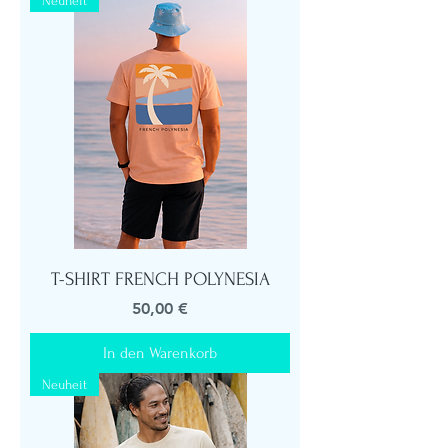
Neuheit
T-SHIRT FRENCH POLYNESIA
Preis
50,00 €
In den Warenkorb
Neuheit