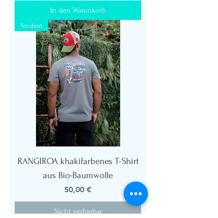
In den Warenkorb
Neuheit
RANGIROA khakifarbenes T-Shirt
aus Bio-Baumwolle
Preis
50,00 €
Nicht verfügbar