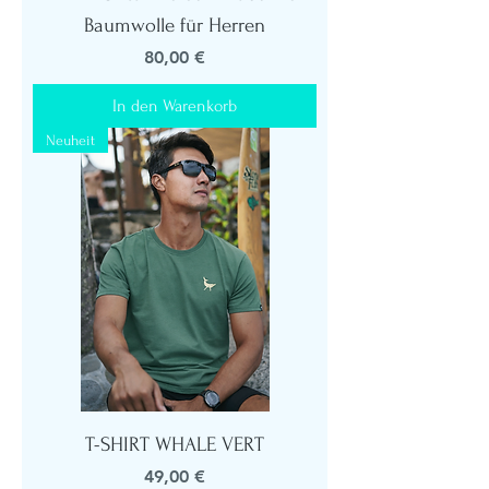
Baumwolle für Herren
Preis
80,00 €
In den Warenkorb
Neuheit
T-SHIRT WHALE VERT
Preis
49,00 €