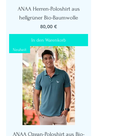
ANAA Herren-Poloshirt aus
hellgrüner Bio-Baumwolle
Preis
80,00 €
In den Warenkorb
Neuheit
ANAA Ozean-Poloshirt aus Bio-