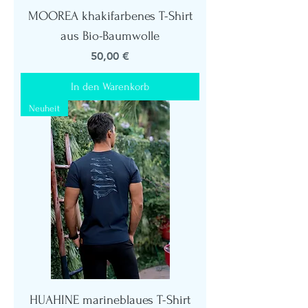
MOOREA khakifarbenes T-Shirt
aus Bio-Baumwolle
Preis
50,00 €
In den Warenkorb
Neuheit
HUAHINE marineblaues T-Shirt