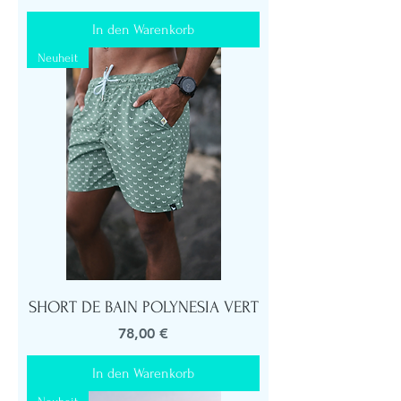
In den Warenkorb
Neuheit
SHORT DE BAIN POLYNESIA VERT
Preis
78,00 €
In den Warenkorb