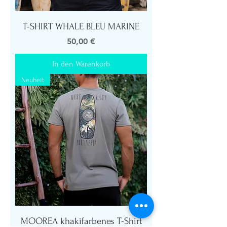
T-SHIRT WHALE BLEU MARINE
Preis
50,00 €
In den Warenkorb
Neuheit
MOOREA khakifarbenes T-Shirt