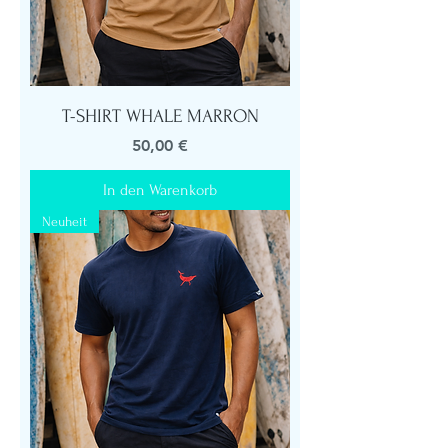
T-SHIRT WHALE MARRON
Preis
50,00 €
In den Warenkorb
Neuheit