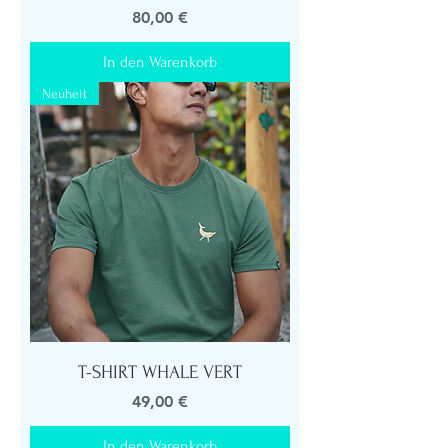
Preis
80,00 €
In den Warenkorb
Neuheit
T-SHIRT WHALE VERT
Preis
49,00 €
In den Warenkorb