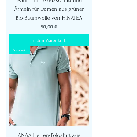
T-Shirt mit V-Ausschnitt und
Ärmeln für Damen aus grüner
Bio-Baumwolle von HINATEA
Preis
50,00 €
In den Warenkorb
Neuheit
ANAA Herren-Poloshirt aus