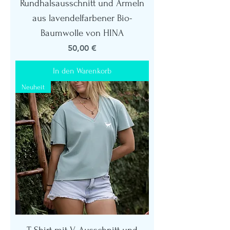
Rundhalsausschnitt und Ärmeln
aus lavendelfarbener Bio-
Baumwolle von HINA
Preis
50,00 €
In den Warenkorb
Neuheit