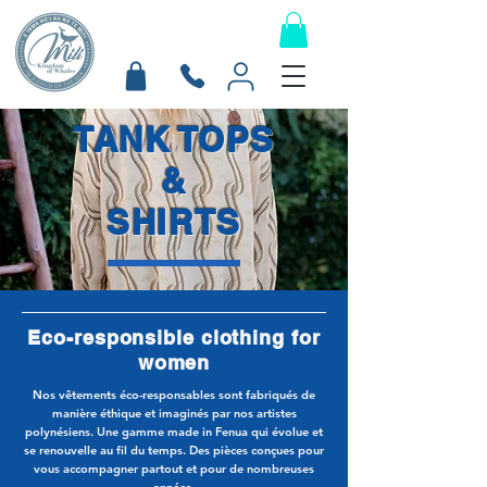
TANK TOPS
&
SHIRTS
Eco-responsible clothing for
women
Nos vêtements éco-responsables sont fabriqués de
manière éthique et imaginés par nos artistes
polynésiens. Une gamme made in Fenua qui évolue et
se renouvelle au fil du temps. Des pièces conçues pour
vous accompagner partout et pour de nombreuses