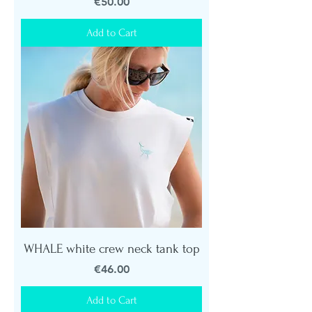
Price
€50.00
Add to Cart
WHALE white crew neck tank top
Price
€46.00
Add to Cart