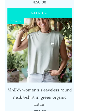
Price
€50.00
Add to Cart
Novelty
MAEVA women's sleeveless round
neck t-shirt in green organic
cotton