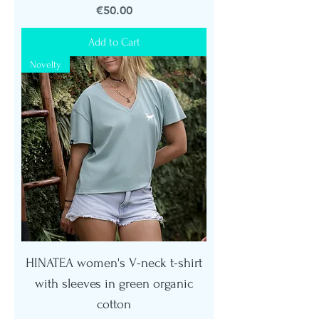
Price
€50.00
Add to Cart
Novelty
HINATEA women's V-neck t-shirt
with sleeves in green organic
cotton